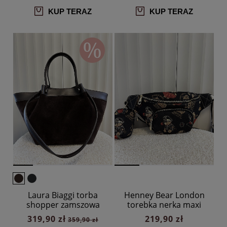
KUP TERAZ
KUP TERAZ
Laura Biaggi torba
Henney Bear London
shopper zamszowa
torebka nerka maxi
czekoladowa
czarna w misie
319,90 zł
219,90 zł
359,90 zł