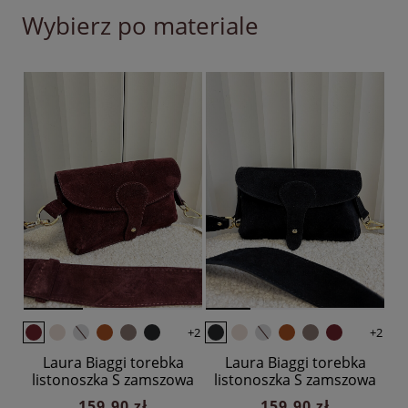
Wybierz po materiale
+2
+2
Laura Biaggi torebka
Laura Biaggi torebka
listonoszka S zamszowa
listonoszka S zamszowa
bordowa z klapką
czarna z klapką
159,90 zł
159,90 zł