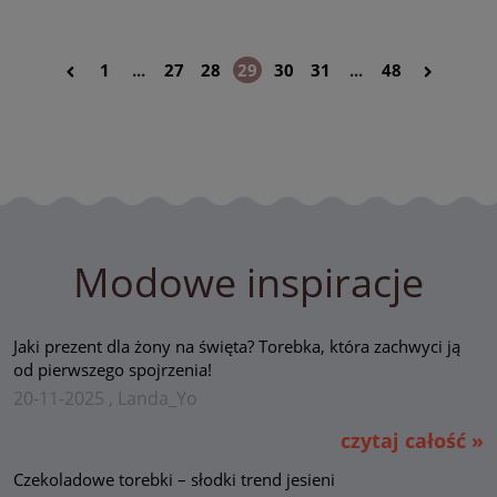
1
...
27
28
29
30
31
...
48
Modowe inspiracje
Jaki prezent dla żony na święta? Torebka, która zachwyci ją
od pierwszego spojrzenia!
20-11-2025 , Landa_Yo
czytaj całość »
Czekoladowe torebki – słodki trend jesieni