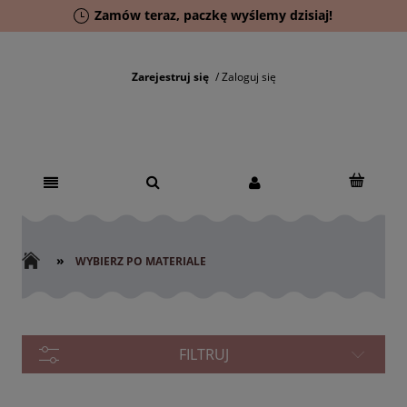
Zamów teraz, paczkę wyślemy dzisiaj!
Zarejestruj się
Zaloguj się
»
WYBIERZ PO MATERIALE
FILTRUJ