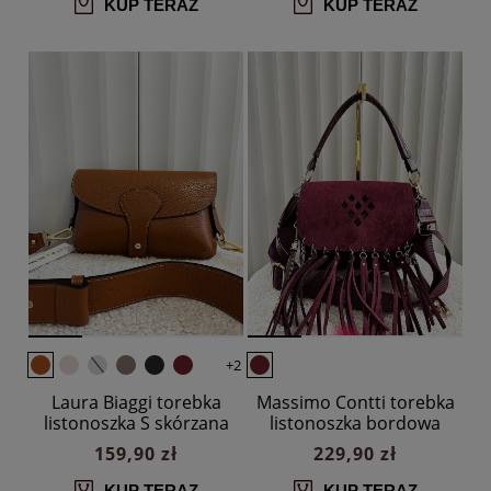
KUP TERAZ
KUP TERAZ
+2
Laura Biaggi torebka
Massimo Contti torebka
listonoszka S skórzana
listonoszka bordowa
camelowa z klapką
frędzle zip
159,90 zł
229,90 zł
KUP TERAZ
KUP TERAZ