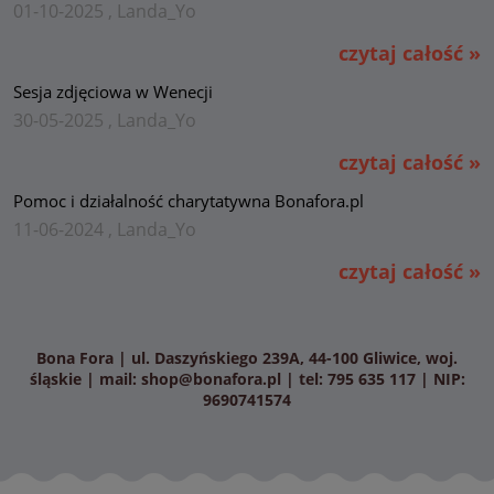
01-10-2025 , Landa_Yo
czytaj całość »
Sesja zdjęciowa w Wenecji
30-05-2025 , Landa_Yo
czytaj całość »
Pomoc i działalność charytatywna Bonafora.pl
11-06-2024 , Landa_Yo
czytaj całość »
Bona Fora | ul. Daszyńskiego 239A, 44-100 Gliwice, woj.
śląskie | mail:
shop@bonafora.pl
| tel: 795 635 117 | NIP:
9690741574