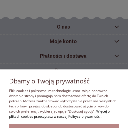
O nas
Moje konto
Płatności i dostawa
Pomoc
Dbamy o Twoją prywatność
Informacje
Pliki cookies i pokrewne im technologie umożliwiają poprawne
działanie strony i pomagają nam dostosować ofertę do Twoich
potrzeb. Możesz zaakceptować wykorzystanie przez nas wszystkich
ZAKAZ KOPIOWANIA
tych plików i przejść do sklepu lub dostosować użycie plików do
Materiały umieszczone w sklepie internetowym bonafora.pl objęte są ochroną wynikającą z
swoich preferencji, wybierając opcję "Dostosuj zgody".
Więcej o
ustawy z dnia 4 lutego 1994 r. o prawie autorskim i prawach pokrewnych. Właścicielem
plikach cookies przeczytasz w naszej Polityce prywatności.
autorskich praw majątkowych jest firma Bona Fora. Właściciel autorskich praw majątkowych
zastrzega w rozumieniu art. 25 ust.1 pkt.1 ustawy z dnia 4 lutego 1994 r. o prawie autorskim