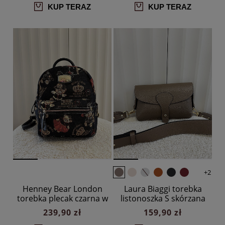
KUP TERAZ
KUP TERAZ
+2
Henney Bear London
Laura Biaggi torebka
torebka plecak czarna w
listonoszka S skórzana
misie
taupe z klapką
239,90 zł
159,90 zł