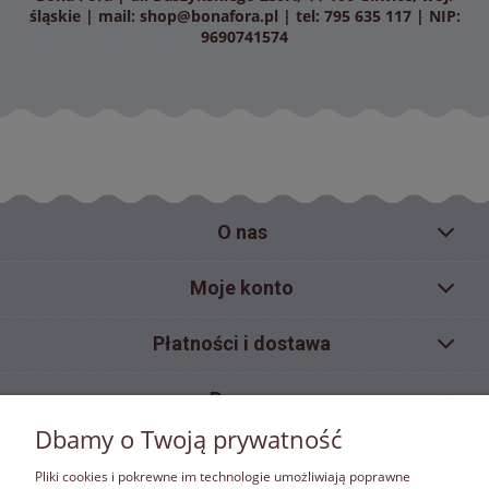
śląskie | mail:
shop@bonafora.pl
| tel: 795 635 117 | NIP:
9690741574
O nas
Moje konto
Płatności i dostawa
Pomoc
Dbamy o Twoją prywatność
Informacje
Pliki cookies i pokrewne im technologie umożliwiają poprawne