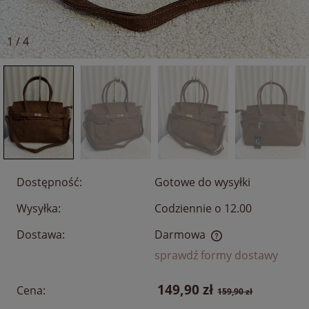
1
/
4
Dostępność:
Gotowe do wysyłki
Wysyłka:
Codziennie o 12.00
Dostawa:
Darmowa
Cena nie zawiera ewentualnych kosztów płatności
sprawdź formy dostawy
149,90 zł
Cena:
159,90 zł