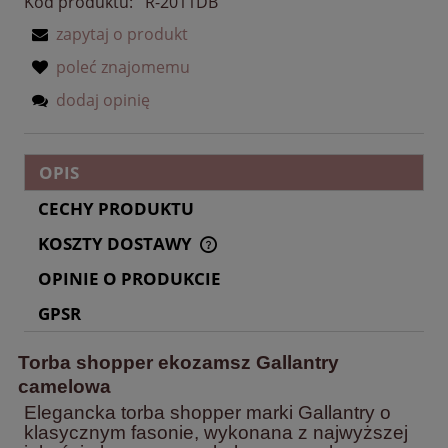
Kod produktu:
R-2011DB
zapytaj o produkt
poleć znajomemu
dodaj opinię
OPIS
CECHY PRODUKTU
KOSZTY DOSTAWY
CENA NIE ZAWIERA EWENTUALNYCH KOSZTÓW
PŁATNOŚCI
OPINIE O PRODUKCIE
GPSR
Torba shopper ekozamsz Gallantry
camelowa
Elegancka torba shopper marki Gallantry o
klasycznym fasonie, wykonana z najwyższej