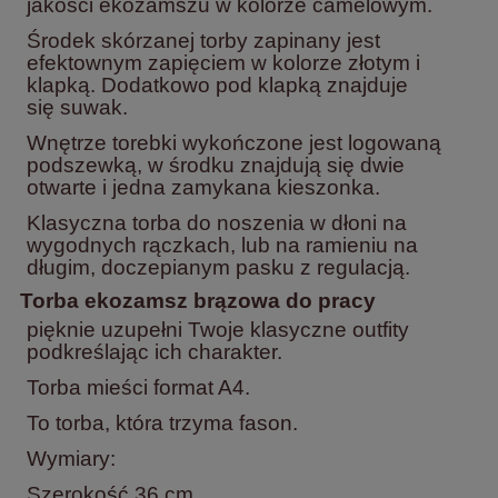
jakości ekozamszu w kolorze camelowym.
Środek skórzanej torby zapinany jest
efektownym zapięciem w kolorze złotym i
klapką. Dodatkowo pod klapką znajduje
się suwak.
Wnętrze torebki wykończone jest logowaną
podszewką, w środku znajdują się dwie
otwarte i jedna zamykana kieszonka.
Klasyczna torba do noszenia w dłoni na
wygodnych rączkach, lub na ramieniu na
długim, doczepianym pasku z regulacją.
Torba ekozamsz brązowa do pracy
pięknie uzupełni Twoje klasyczne outfity
podkreślając ich charakter.
Torba mieści format A4.
To torba, która trzyma fason.
Wymiary:
Szerokość 36 cm,