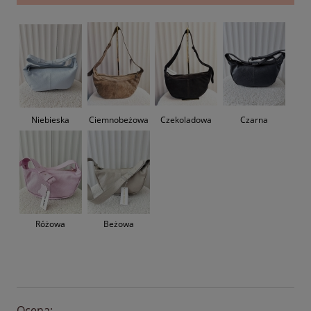
Niebieska
Ciemnobeżowa
Czekoladowa
Czarna
Różowa
Beżowa
Ocena: