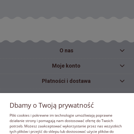
O nas
Moje konto
Płatności i dostawa
Pomoc
Dbamy o Twoją prywatność
Informacje
Pliki cookies i pokrewne im technologie umożliwiają poprawne
działanie strony i pomagają nam dostosować ofertę do Twoich
potrzeb. Możesz zaakceptować wykorzystanie przez nas wszystkich
ZAKAZ KOPIOWANIA
tych plików i przejść do sklepu lub dostosować użycie plików do