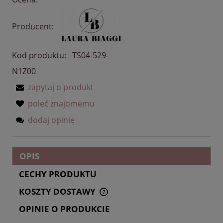
Producent:
Kod produktu:
TS04-529-
N1Z00
zapytaj o produkt
poleć znajomemu
dodaj opinię
OPIS
CECHY PRODUKTU
KOSZTY DOSTAWY
CENA NIE ZAWIERA EWENTUALNYCH KOSZTÓW
PŁATNOŚCI
OPINIE O PRODUKCIE