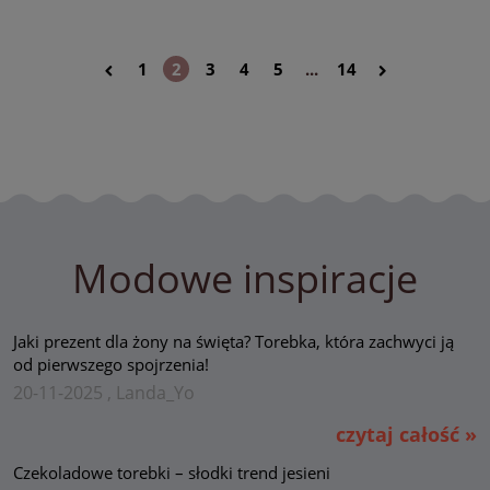
1
2
3
4
5
...
14
Modowe inspiracje
Jaki prezent dla żony na święta? Torebka, która zachwyci ją
od pierwszego spojrzenia!
20-11-2025 , Landa_Yo
czytaj całość »
Czekoladowe torebki – słodki trend jesieni