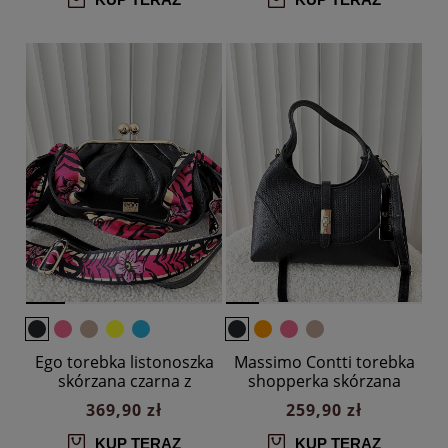
Ego torebka listonoszka
Massimo Contti torebka
skórzana czarna z
shopperka skórzana
apaszką
czarna plecionka
369,90 zł
259,90 zł
KUP TERAZ
KUP TERAZ