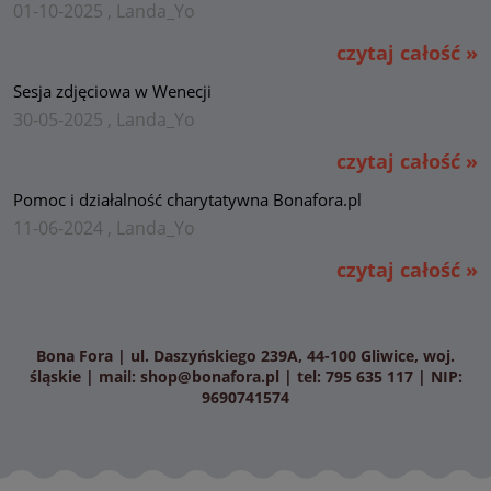
01-10-2025 , Landa_Yo
czytaj całość »
Sesja zdjęciowa w Wenecji
30-05-2025 , Landa_Yo
czytaj całość »
Pomoc i działalność charytatywna Bonafora.pl
11-06-2024 , Landa_Yo
czytaj całość »
Bona Fora | ul. Daszyńskiego 239A, 44-100 Gliwice, woj.
śląskie | mail:
shop@bonafora.pl
| tel: 795 635 117 | NIP:
9690741574