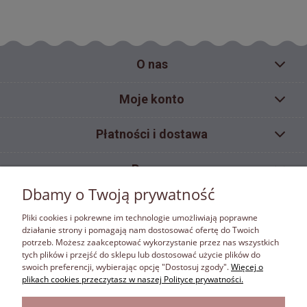
O nas
Moje konto
Płatności i dostawa
Pomoc
Dbamy o Twoją prywatność
Informacje
Pliki cookies i pokrewne im technologie umożliwiają poprawne
działanie strony i pomagają nam dostosować ofertę do Twoich
potrzeb. Możesz zaakceptować wykorzystanie przez nas wszystkich
ZAKAZ KOPIOWANIA
tych plików i przejść do sklepu lub dostosować użycie plików do
Materiały umieszczone w sklepie internetowym bonafora.pl objęte są ochroną wynikającą z
swoich preferencji, wybierając opcję "Dostosuj zgody".
Więcej o
ustawy z dnia 4 lutego 1994 r. o prawie autorskim i prawach pokrewnych. Właścicielem
plikach cookies przeczytasz w naszej Polityce prywatności.
autorskich praw majątkowych jest firma Bona Fora. Właściciel autorskich praw majątkowych
zastrzega w rozumieniu art. 25 ust.1 pkt.1 ustawy z dnia 4 lutego 1994 r. o prawie autorskim