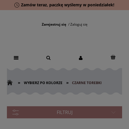
Zamów teraz, paczkę wyślemy w poniedziałek!
Zarejestruj się
Zaloguj się
»
»
WYBIERZ PO KOLORZE
CZARNE TOREBKI
FILTRUJ