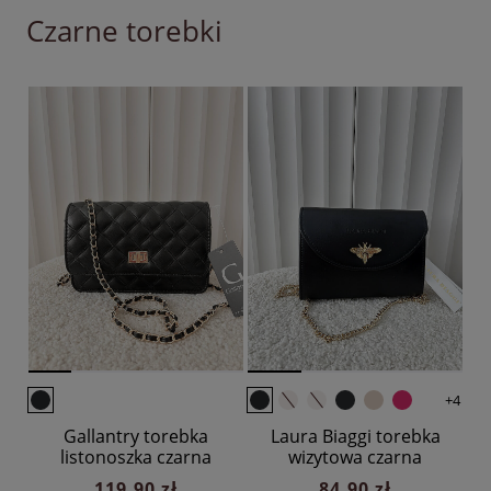
Czarne torebki
+4
Gallantry torebka
Laura Biaggi torebka
listonoszka czarna
wizytowa czarna
pikowana z łańcuszkiem
pszczółka
119,90 zł
84,90 zł