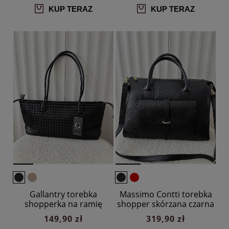
KUP TERAZ
KUP TERAZ
Gallantry torebka
Massimo Contti torebka
shopperka na ramię
shopper skórzana czarna
czarna plecionka
z kieszenią
149,90 zł
319,90 zł