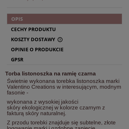
OPIS
CECHY PRODUKTU
KOSZTY DOSTAWY
CENA NIE ZAWIERA EWENTUALNYCH KOSZTÓW
PŁATNOŚCI
OPINIE O PRODUKCIE
GPSR
Torba listonoszka na ramię czarna
Świetnie wykonana torebka listonoszka marki
Valentino Creations w interesującym, modnym
fasonie -
wykonana z wysokiej jakości
skóry ekologicznej w kolorze czarnym z
fakturą skóry naturalnej.
Z przodu torebki znajduje się subtelne, złote
logowanie marki i ozdobne zapięcie.