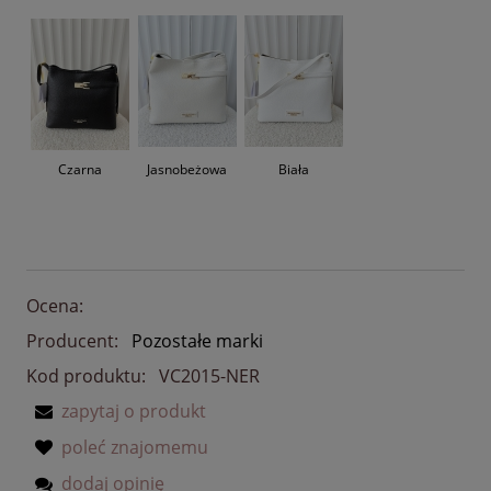
Czarna
Jasnobeżowa
Biała
Ocena:
Producent:
Pozostałe marki
Kod produktu:
VC2015-NER
zapytaj o produkt
poleć znajomemu
dodaj opinię