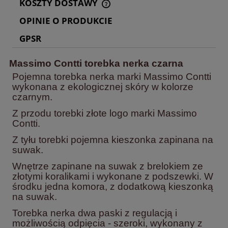
KOSZTY DOSTAWY
CENA NIE ZAWIERA EWENTUALNYCH KOSZTÓW
PŁATNOŚCI
OPINIE O PRODUKCIE
GPSR
Massimo Contti torebka nerka czarna
Pojemna torebka nerka marki Massimo Contti
wykonana z ekologicznej skóry w kolorze
czarnym.
Z przodu torebki złote logo marki Massimo
Contti.
Z tyłu torebki pojemna kieszonka zapinana na
suwak.
Wnętrze zapinane na suwak z brelokiem ze
złotymi koralikami i wykonane z podszewki. W
środku jedna komora, z dodatkową kieszonką
na suwak.
Torebka nerka dwa paski z regulacją i
możliwością odpięcia - szeroki, wykonany z