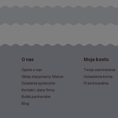
O nas
Moje konto
Opinie o nas
Twoje zamówienia
Sklep stacjonarny Gliwice
Ustawienia konta
Działania społeczne
Przechowalnia
Kontakt i dane firmy
Butiki partnerskie
Blog