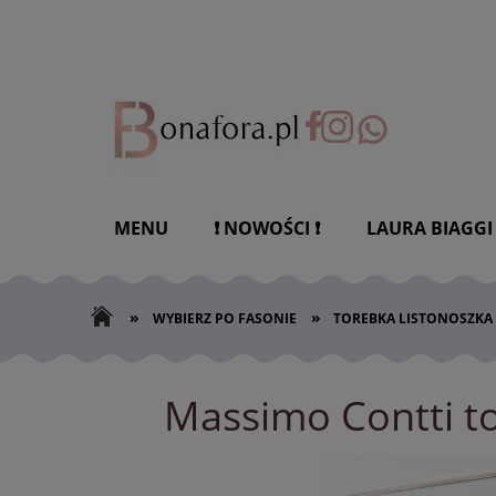
MENU
❗ NOWOŚCI ❗
LAURA BIAGGI
»
»
WYBIERZ PO FASONIE
TOREBKA LISTONOSZKA
Massimo Contti t