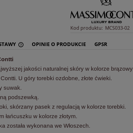
Kod produktu:
MCS033-02
OSTAWY
OPINIE O PRODUKCIE
GPSR
ontti
CENA NIE ZAWIERA EWENTUALNYCH
KOSZTÓW PŁATNOŚCI
wyższej jakości naturalnej skóry w kolorze brązow
Contti. U góry torebki ozdobne, złote ćwieki.
y suwak.
aną podszewką.
i, skórzany pasek z regulacją w kolorze torebki.
 łańcuszku w kolorze złotym.
ebka została wykonana we Włoszech.