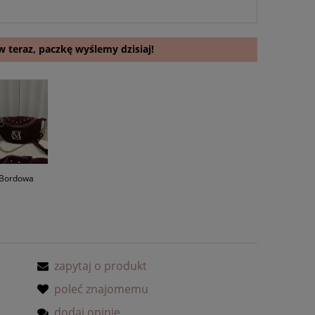
 teraz, paczkę wyślemy dzisiaj!
Bordowa
zapytaj o produkt
poleć znajomemu
dodaj opinię