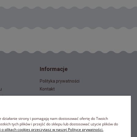
Informacje
Polityka prywatności
u
Kontakt
cje
ne działanie strony i pomagają nam dostosować ofertę do Twoich
kich tych plików i przejść do sklepu lub dostosować użycie plików do
 o plikach cookies przeczytasz w naszej Polityce prywatności.