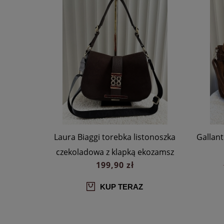
rebka
Laura Biaggi torebka listonoszka
Gallan
ebieska
czekoladowa z klapką ekozamsz
199,90 zł
KUP TERAZ