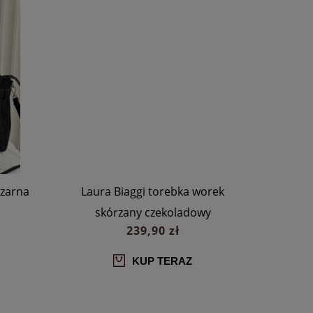
czarna
Laura Biaggi torebka worek
Laura
skórzany czekoladowy
shoppe
239,90 zł
KUP TERAZ