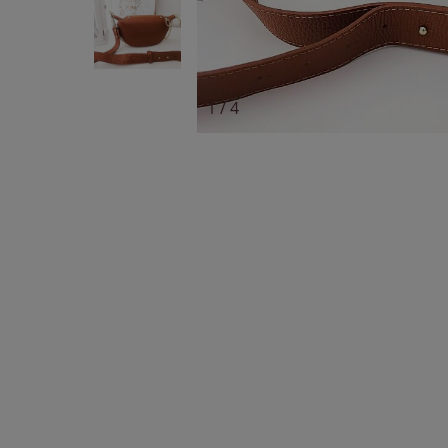
1
/
4