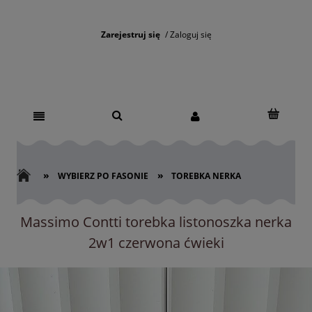
Zarejestruj się
Zaloguj się
»
»
WYBIERZ PO FASONIE
TOREBKA NERKA
Massimo Contti torebka listonoszka nerka
2w1 czerwona ćwieki