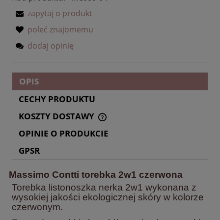
zapytaj o produkt
poleć znajomemu
dodaj opinię
OPIS
CECHY PRODUKTU
KOSZTY DOSTAWY
CENA NIE ZAWIERA EWENTUALNYCH KOSZTÓW
PŁATNOŚCI
OPINIE O PRODUKCIE
GPSR
Massimo Contti torebka 2w1 czerwona
Torebka listonoszka nerka 2w1 wykonana z
wysokiej jakości ekologicznej skóry w kolorze
czerwonym.