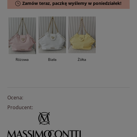
Zamów teraz, paczkę wyślemy w poniedziałek!
Różowa
Biała
Żółta
Ocena:
Producent: