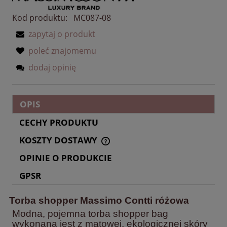
Kod produktu:
MC087-08
zapytaj o produkt
poleć znajomemu
dodaj opinię
OPIS
CECHY PRODUKTU
KOSZTY DOSTAWY
CENA NIE ZAWIERA EWENTUALNYCH KOSZTÓW
PŁATNOŚCI
OPINIE O PRODUKCIE
GPSR
Torba shopper Massimo Contti różowa
Modna, pojemna torba shopper bag
wykonana jest z matowej, ekologicznej skóry