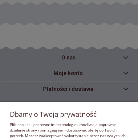
O nas
Moje konto
Płatności i dostawa
Pomoc
Dbamy o Twoją prywatność
Informacje
Pliki cookies i pokrewne im technologie umożliwiają poprawne
działanie strony i pomagają nam dostosować ofertę do Twoich
potrzeb. Możesz zaakceptować wykorzystanie przez nas wszystkich