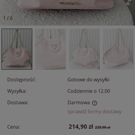
1
/
6
Dostępność:
Gotowe do wysyłki
Wysyłka:
Codziennie o 12.00
Dostawa:
Darmowa
Cena nie zawiera ewentualnych kosztów płatności
sprawdź formy dostawy
214,90 zł
Cena:
229,90 zł