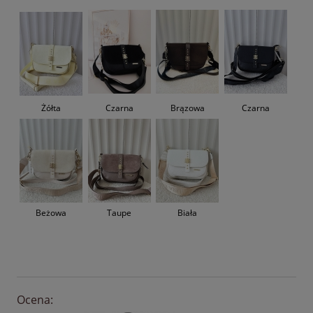
Żółta
Czarna
Brązowa
Czarna
Beżowa
Taupe
Biała
Ocena: