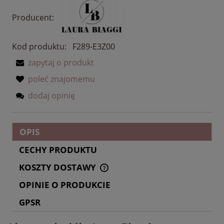
Producent:
Kod produktu:
F289-E3Z00
zapytaj o produkt
poleć znajomemu
dodaj opinię
OPIS
CECHY PRODUKTU
KOSZTY DOSTAWY
CENA NIE ZAWIERA EWENTUALNYCH KOSZTÓW
PŁATNOŚCI
OPINIE O PRODUKCIE
GPSR