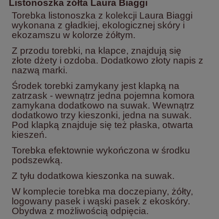
Listonoszka żółta Laura Biaggi
Torebka listonoszka z kolekcji Laura Biaggi
wykonana z gładkiej, ekologicznej skóry i
ekozamszu w kolorze żółtym.
Z przodu torebki, na klapce, znajdują się
złote dżety i ozdoba. Dodatkowo złoty napis z
nazwą marki.
Środek torebki zamykany jest klapką na
zatrzask - wewnątrz jedna pojemna komora
zamykana dodatkowo na suwak. Wewnątrz
dodatkowo trzy kieszonki, jedna na suwak.
Pod klapką znajduje się też płaska, otwarta
kieszeń.
Torebka efektownie wykończona w środku
podszewką.
Z tyłu dodatkowa kieszonka na suwak.
W komplecie torebka ma doczepiany, żółty,
logowany pasek i wąski pasek z ekoskóry.
Obydwa z możliwością odpięcia.