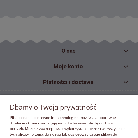
O nas
Moje konto
Płatności i dostawa
Pomoc
Dbamy o Twoją prywatność
Informacje
Pliki cookies i pokrewne im technologie umożliwiają poprawne
działanie strony i pomagają nam dostosować ofertę do Twoich
potrzeb. Możesz zaakceptować wykorzystanie przez nas wszystkich
ZAKAZ KOPIOWANIA
tych plików i przejść do sklepu lub dostosować użycie plików do