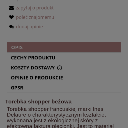
zapytaj o produkt
poleć znajomemu
dodaj opinię
OPIS
CECHY PRODUKTU
KOSZTY DOSTAWY
CENA NIE ZAWIERA EWENTUALNYCH KOSZTÓW
PŁATNOŚCI
OPINIE O PRODUKCIE
GPSR
Torebka shopper beżowa
Torebka shopper francuskiej marki Ines
Delaure o charakterystycznym kształcie,
wykonana jest z ekologicznej skóry z
efektowną fakturą plecionki. Jest to materiał