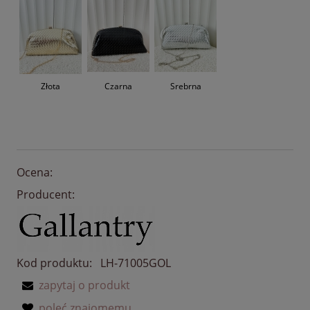
Złota
Czarna
Srebrna
Ocena:
Producent:
Kod produktu:
LH-71005GOL
zapytaj o produkt
poleć znajomemu