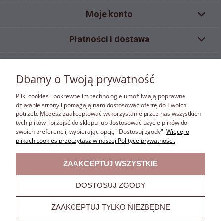
Moje konto
Płatności i dostawa
Pomoc
Dbamy o Twoją prywatność
Informacje
Pliki cookies i pokrewne im technologie umożliwiają poprawne
działanie strony i pomagają nam dostosować ofertę do Twoich
potrzeb. Możesz zaakceptować wykorzystanie przez nas wszystkich
ZAKAZ KOPIOWANIA
tych plików i przejść do sklepu lub dostosować użycie plików do
Materiały umieszczone w sklepie internetowym bonafora.pl objęte są ochroną wynikającą z
swoich preferencji, wybierając opcję "Dostosuj zgody".
Więcej o
ustawy z dnia 4 lutego 1994 r. o prawie autorskim i prawach pokrewnych. Właścicielem
plikach cookies przeczytasz w naszej Polityce prywatności.
autorskich praw majątkowych jest firma Bona Fora. Właściciel autorskich praw majątkowych
zastrzega w rozumieniu art. 25 ust.1 pkt.1 ustawy z dnia 4 lutego 1994 r. o prawie autorskim
ZAAKCEPTUJ WSZYSTKIE
i prawach pokrewnych. Zabrania się kopiowania i rozpowszechniania zamieszczonych w
sklepie internetowym bonafora.pl fotografii, grafik,banerów, znaków, tekstów itp. pod groźbą
sankcji prawnych.
DOSTOSUJ ZGODY
POKAŻ PEŁNĄ WERSJĘ STRONY
ZAAKCEPTUJ TYLKO NIEZBĘDNE