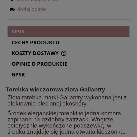
dodaj opinię
OPIS
CECHY PRODUKTU
KOSZTY DOSTAWY
CENA NIE ZAWIERA EWENTUALNYCH KOSZTÓW
PŁATNOŚCI
OPINIE O PRODUKCIE
GPSR
Torebka wieczorowa złota Gallantry
Złota torebka marki Gallantry wykonana jest z
efektownie plecionej ekoskóry.
Środek eleganckiej torebki to jedna komora
zapinana na ozdobny zatrzask. Wnętrze
estetycznie wykończone podszewką, w
środku znajduje się jedna otwarta kieszonka.