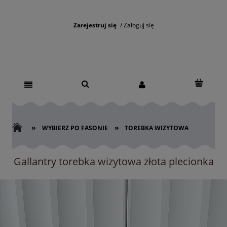
Zarejestruj się
Zaloguj się
»
»
WYBIERZ PO FASONIE
TOREBKA WIZYTOWA
Gallantry torebka wizytowa złota plecionka