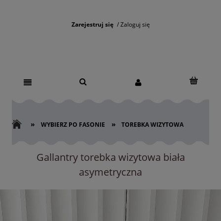
Zarejestruj się
Zaloguj się
»
»
WYBIERZ PO FASONIE
TOREBKA WIZYTOWA
Gallantry torebka wizytowa biała
asymetryczna