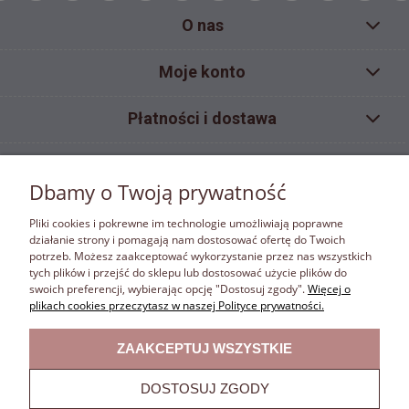
O nas
Moje konto
Płatności i dostawa
Pomoc
Dbamy o Twoją prywatność
Informacje
Pliki cookies i pokrewne im technologie umożliwiają poprawne
działanie strony i pomagają nam dostosować ofertę do Twoich
potrzeb. Możesz zaakceptować wykorzystanie przez nas wszystkich
ZAKAZ KOPIOWANIA
tych plików i przejść do sklepu lub dostosować użycie plików do
Materiały umieszczone w sklepie internetowym bonafora.pl objęte są ochroną wynikającą z
swoich preferencji, wybierając opcję "Dostosuj zgody".
Więcej o
ustawy z dnia 4 lutego 1994 r. o prawie autorskim i prawach pokrewnych. Właścicielem
plikach cookies przeczytasz w naszej Polityce prywatności.
autorskich praw majątkowych jest firma Bona Fora. Właściciel autorskich praw majątkowych
zastrzega w rozumieniu art. 25 ust.1 pkt.1 ustawy z dnia 4 lutego 1994 r. o prawie autorskim
ZAAKCEPTUJ WSZYSTKIE
i prawach pokrewnych. Zabrania się kopiowania i rozpowszechniania zamieszczonych w
sklepie internetowym bonafora.pl fotografii, grafik,banerów, znaków, tekstów itp. pod groźbą
sankcji prawnych.
DOSTOSUJ ZGODY