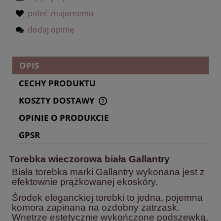
poleć znajomemu
dodaj opinię
OPIS
CECHY PRODUKTU
KOSZTY DOSTAWY
CENA NIE ZAWIERA EWENTUALNYCH KOSZTÓW
PŁATNOŚCI
OPINIE O PRODUKCIE
GPSR
Torebka wieczorowa biała Gallantry
Biała torebka marki Gallantry wykonana jest z
efektownie prążkowanej ekoskóry.
Środek eleganckiej torebki to jedna, pojemna
komora zapinana na ozdobny zatrzask.
Wnętrze estetycznie wykończone podszewką,