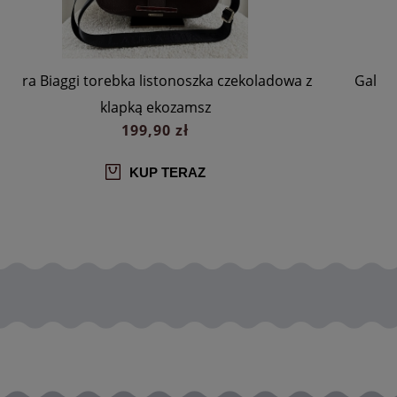
z
Gallantry torba shopper camelowa ekozamsz z
klapką
159,90 zł
149,90 zł
KUP TERAZ