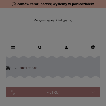
Zamów teraz, paczkę wyślemy w poniedziałek!
Zarejestruj się
Zaloguj się
»
OUTLET BAG
FILTRUJ