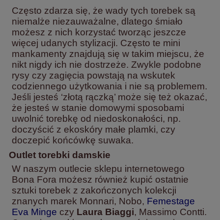
Często zdarza się, że wady tych torebek są
niemalże niezauważalne, dlatego śmiało
możesz z nich korzystać tworząc jeszcze
więcej udanych stylizacji. Często te mini
mankamenty znajdują się w takim miejscu, że
nikt nigdy ich nie dostrzeże. Zwykle podobne
rysy czy zagięcia powstają na wskutek
codziennego użytkowania i nie są problemem.
Jeśli jesteś ‘złotą rączką’ może się też okazać,
że jesteś w stanie domowymi sposobami
uwolnić torebkę od niedoskonałości, np.
doczyścić z ekoskóry małe plamki, czy
doczepić końcówkę suwaka.
Outlet torebki damskie
W naszym outlecie sklepu internetowego
Bona Fora możesz również kupić ostatnie
sztuki torebek z zakończonych kolekcji
znanych marek Monnari, Nobo,
Femestage
Eva Minge
czy
Laura Biaggi
, Massimo Contti.