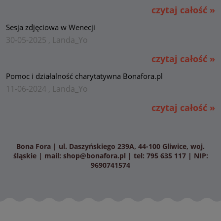
czytaj całość »
Sesja zdjęciowa w Wenecji
30-05-2025 , Landa_Yo
czytaj całość »
Pomoc i działalność charytatywna Bonafora.pl
11-06-2024 , Landa_Yo
czytaj całość »
Bona Fora | ul. Daszyńskiego 239A, 44-100 Gliwice, woj.
śląskie | mail:
shop@bonafora.pl
| tel: 795 635 117 | NIP:
9690741574