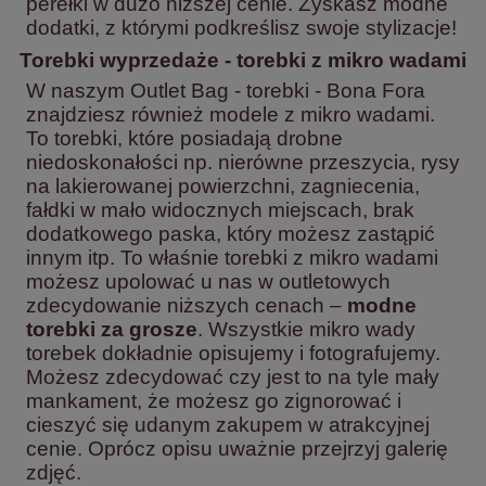
perełki w dużo niższej cenie. Zyskasz modne
dodatki, z którymi podkreślisz swoje stylizacje!
Torebki wyprzedaże - torebki z mikro wadami
W naszym Outlet Bag - torebki - Bona Fora
znajdziesz również modele z mikro wadami.
To torebki, które posiadają drobne
niedoskonałości np. nierówne przeszycia, rysy
na lakierowanej powierzchni, zagniecenia,
fałdki w mało widocznych miejscach, brak
dodatkowego paska, który możesz zastąpić
innym itp. To właśnie torebki z mikro wadami
możesz upolować u nas w outletowych
zdecydowanie niższych cenach –
modne
torebki za grosze
. Wszystkie mikro wady
torebek dokładnie opisujemy i fotografujemy.
Możesz zdecydować czy jest to na tyle mały
mankament, że możesz go zignorować i
cieszyć się udanym zakupem w atrakcyjnej
cenie. Oprócz opisu uważnie przejrzyj galerię
zdjęć.