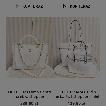
serduszko
serduszko
KUP TERAZ
KUP TERAZ
OUTLET Massimo Contti
OUTLET Pierre Cardin
torebka shopper
torba 2w1 shopper i mini
skórzana biała pikowana z
shopper biała
239,90 zł
129,90 zł
łańcuszkiem