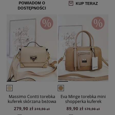
POWIADOM O
KUP TERAZ
DOSTĘPNOŚCI
Massimo Contti torebka
Eva Minge torebka mini
kuferek skórzana beżowa
shopperka kuferek
ćwieki
beżowa design
279,90 zł
89,90 zł
319,90 zł
179,90 zł