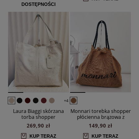
DOSTĘPNOŚCI
+4
Laura Biaggi skórzana
Monnari torebka shopper
torba shopper
płócienna brązowa z
jasnobeżowa z
czarnym logowana
269,90 zł
149,90 zł
przeszyciem
KUP TERAZ
KUP TERAZ