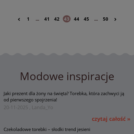
1
...
41
42
43
44
45
...
50
Modowe inspiracje
Jaki prezent dla żony na święta? Torebka, która zachwyci ją
od pierwszego spojrzenia!
20-11-2025 , Landa_Yo
czytaj całość »
Czekoladowe torebki – słodki trend jesieni