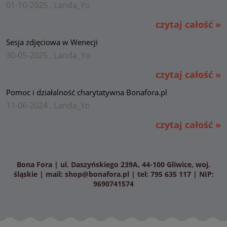
01-10-2025 , Landa_Yo
czytaj całość »
Sesja zdjęciowa w Wenecji
30-05-2025 , Landa_Yo
czytaj całość »
Pomoc i działalność charytatywna Bonafora.pl
11-06-2024 , Landa_Yo
czytaj całość »
Bona Fora | ul. Daszyńskiego 239A, 44-100 Gliwice, woj.
śląskie | mail:
shop@bonafora.pl
| tel: 795 635 117 | NIP:
9690741574