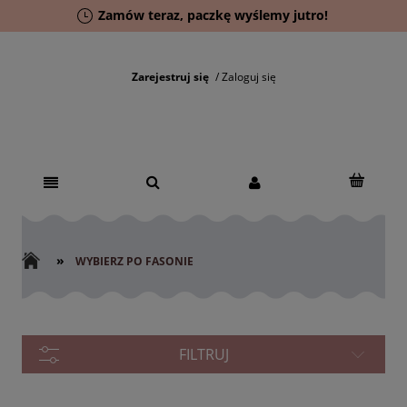
Zamów teraz, paczkę wyślemy jutro!
Zarejestruj się
Zaloguj się
»
WYBIERZ PO FASONIE
FILTRUJ