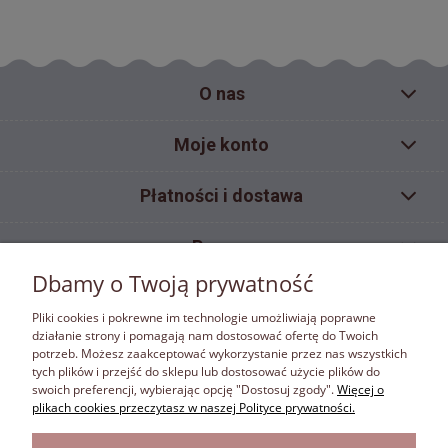
O nas
Moje konto
Płatności i dostawa
Pomoc
Dbamy o Twoją prywatność
Informacje
Pliki cookies i pokrewne im technologie umożliwiają poprawne
działanie strony i pomagają nam dostosować ofertę do Twoich
potrzeb. Możesz zaakceptować wykorzystanie przez nas wszystkich
ZAKAZ KOPIOWANIA
tych plików i przejść do sklepu lub dostosować użycie plików do
Materiały umieszczone w sklepie internetowym bonafora.pl objęte są ochroną wynikającą z
swoich preferencji, wybierając opcję "Dostosuj zgody".
Więcej o
ustawy z dnia 4 lutego 1994 r. o prawie autorskim i prawach pokrewnych. Właścicielem
plikach cookies przeczytasz w naszej Polityce prywatności.
autorskich praw majątkowych jest firma Bona Fora. Właściciel autorskich praw majątkowych
zastrzega w rozumieniu art. 25 ust.1 pkt.1 ustawy z dnia 4 lutego 1994 r. o prawie autorskim