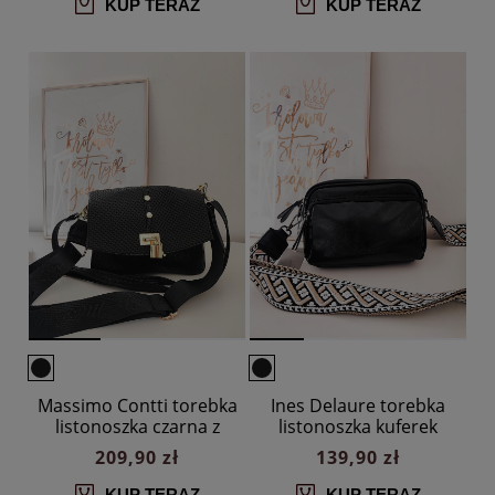
KUP TERAZ
KUP TERAZ
Massimo Contti torebka
Ines Delaure torebka
listonoszka czarna z
listonoszka kuferek
klapką trzykomorowa
czarna
209,90 zł
139,90 zł
KUP TERAZ
KUP TERAZ