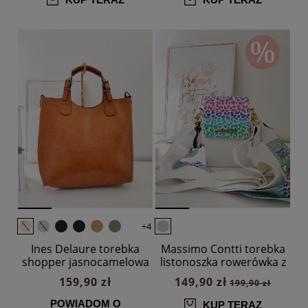
+4
Ines Delaure torebka
Massimo Contti torebka
shopper jasnocamelowa
listonoszka rowerówka z
wymienną klapką 2w1
159,90 zł
149,90 zł
199,90 zł
biała print panterka
POWIADOM O
KUP TERAZ