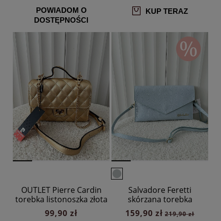
POWIADOM O
KUP TERAZ
DOSTĘPNOŚCI
OUTLET Pierre Cardin
Salvadore Feretti
torebka listonoszka złota
skórzana torebka
pikowana z łańcuszkiem
kopertówka light blue
99,90 zł
159,90 zł
219,90 zł