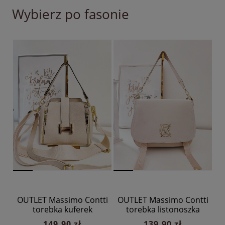
Wybierz po fasonie
OUTLET Massimo Contti
OUTLET Massimo Contti
torebka kuferek
torebka listonoszka
jasnobeżowa zip
beżowa ekozamsz
149,90 zł
139,90 zł