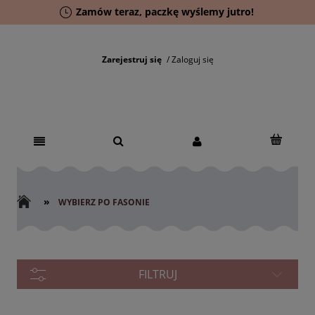
Zamów teraz, paczkę wyślemy jutro!
Zarejestruj się
Zaloguj się
»
WYBIERZ PO FASONIE
FILTRUJ