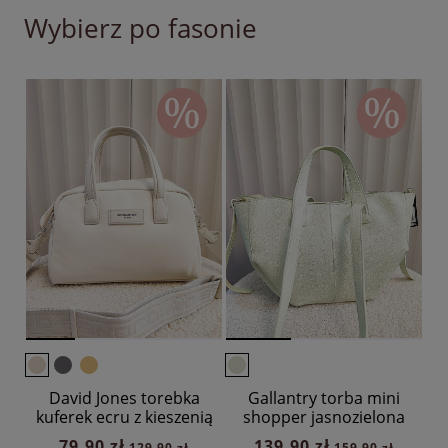
Wybierz po fasonie
David Jones torebka
Gallantry torba mini
kuferek ecru z kieszenią
shopper jasnozielona
79,90 zł
139,90 zł
129,90 zł
159,90 zł