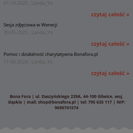
01-10-2025 , Landa_Yo
czytaj całość »
Sesja zdjęciowa w Wenecji
30-05-2025 , Landa_Yo
czytaj całość »
Pomoc i działalność charytatywna Bonafora.pl
11-06-2024 , Landa_Yo
czytaj całość »
Bona Fora | ul. Daszyńskiego 239A, 44-100 Gliwice, woj.
śląskie | mail:
shop@bonafora.pl
| tel: 795 635 117 | NIP:
9690741574