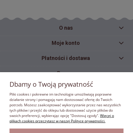
O nas
Moje konto
Płatności i dostawa
Pomoc
Dbamy o Twoją prywatność
Informacje
Pliki cookies i pokrewne im technologie umożliwiają poprawne
działanie strony i pomagają nam dostosować ofertę do Twoich
potrzeb. Możesz zaakceptować wykorzystanie przez nas wszystkich
ZAKAZ KOPIOWANIA
tych plików i przejść do sklepu lub dostosować użycie plików do
Materiały umieszczone w sklepie internetowym bonafora.pl objęte są ochroną wynikającą z
swoich preferencji, wybierając opcję "Dostosuj zgody".
Więcej o
ustawy z dnia 4 lutego 1994 r. o prawie autorskim i prawach pokrewnych. Właścicielem
plikach cookies przeczytasz w naszej Polityce prywatności.
autorskich praw majątkowych jest firma Bona Fora. Właściciel autorskich praw majątkowych
zastrzega w rozumieniu art. 25 ust.1 pkt.1 ustawy z dnia 4 lutego 1994 r. o prawie autorskim