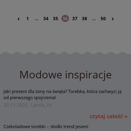
1
...
34
35
36
37
38
...
50
Modowe inspiracje
Jaki prezent dla żony na święta? Torebka, która zachwyci ją
od pierwszego spojrzenia!
20-11-2025 , Landa_Yo
czytaj całość »
Czekoladowe torebki – słodki trend jesieni