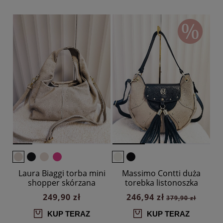
Laura Biaggi torba mini
Massimo Contti duża
shopper skórzana
torebka listonoszka
beżowa z przeszyciem
skórzana beżowa z
249,90 zł
246,94 zł
379,90 zł
czarnym ćwieki frędzle
KUP TERAZ
KUP TERAZ