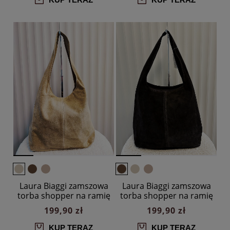
Laura Biaggi zamszowa
Laura Biaggi zamszowa
torba shopper na ramię
torba shopper na ramię
beżowa
czekoladowa
199,90 zł
199,90 zł
KUP TERAZ
KUP TERAZ