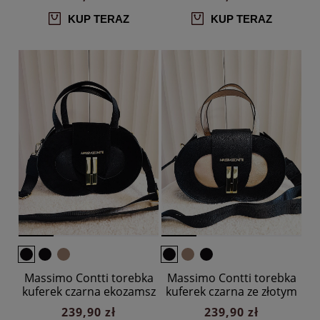
KUP TERAZ
KUP TERAZ
Massimo Contti torebka
Massimo Contti torebka
kuferek czarna ekozamsz
kuferek czarna ze złotym
239,90 zł
239,90 zł