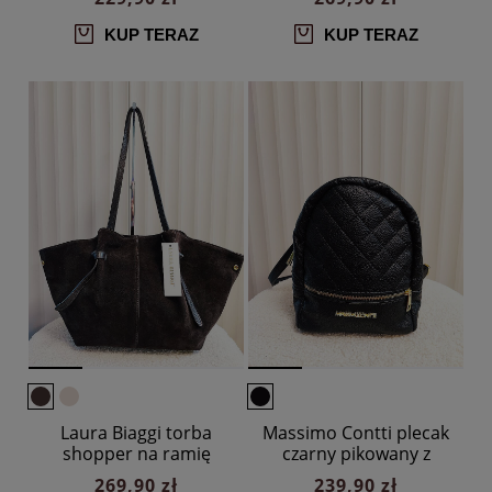
KUP TERAZ
KUP TERAZ
Laura Biaggi torba
Massimo Contti plecak
shopper na ramię
czarny pikowany z
zamszowa czekoladowa
łańcuszkiem zip
269,90 zł
239,90 zł