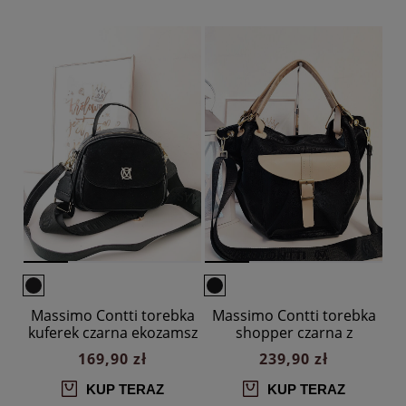
Massimo Contti torebka
Massimo Contti torebka
kuferek czarna ekozamsz
shopper czarna z
beżowym z kieszenią
169,90 zł
239,90 zł
KUP TERAZ
KUP TERAZ