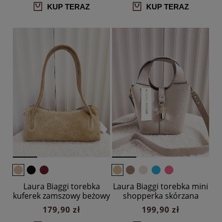
KUP TERAZ
KUP TERAZ
Laura Biaggi torebka
Laura Biaggi torebka mini
kuferek zamszowy beżowy
shopperka skórzana
beżowa
179,90 zł
199,90 zł