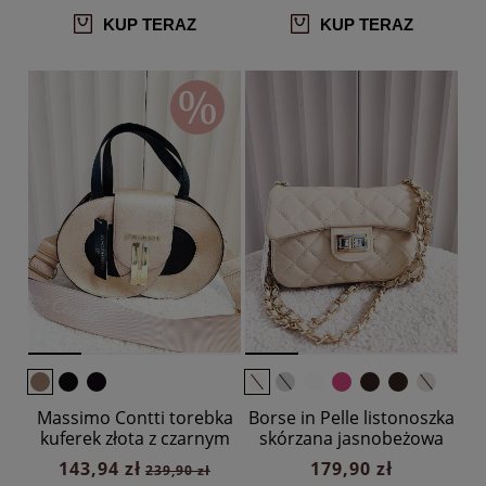
KUP TERAZ
KUP TERAZ
Massimo Contti torebka
Borse in Pelle listonoszka
kuferek złota z czarnym
skórzana jasnobeżowa
pikowana z łańcuszkiem
143,94 zł
179,90 zł
239,90 zł