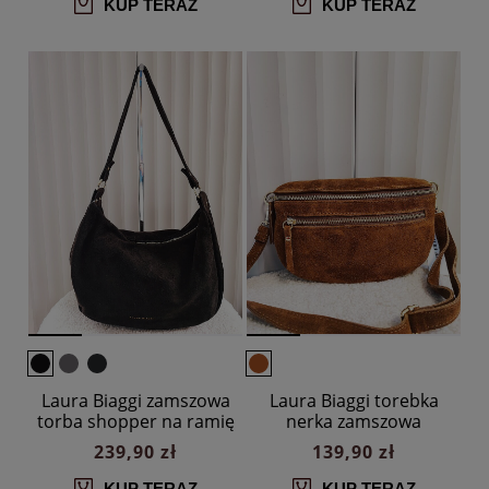
KUP TERAZ
KUP TERAZ
Laura Biaggi zamszowa
Laura Biaggi torebka
torba shopper na ramię
nerka zamszowa
czekoladowa
camelowa zip
239,90 zł
139,90 zł
KUP TERAZ
KUP TERAZ