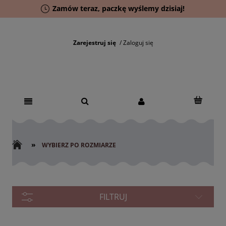
Zamów teraz, paczkę wyślemy dzisiaj!
Zarejestruj się
Zaloguj się
»
WYBIERZ PO ROZMIARZE
FILTRUJ