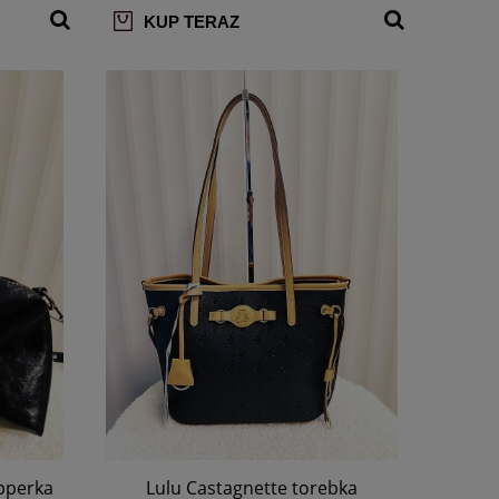
KUP TERAZ
pperka
Lulu Castagnette torebka