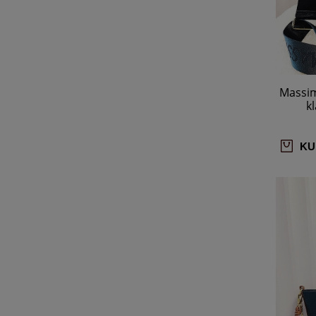
Massim
k
KU