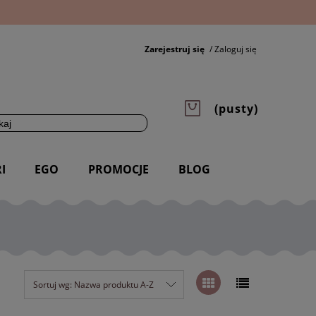
Zarejestruj się
Zaloguj się
(pusty)
I
EGO
PROMOCJE
BLOG
Sortuj wg:
Nazwa produktu A-Z