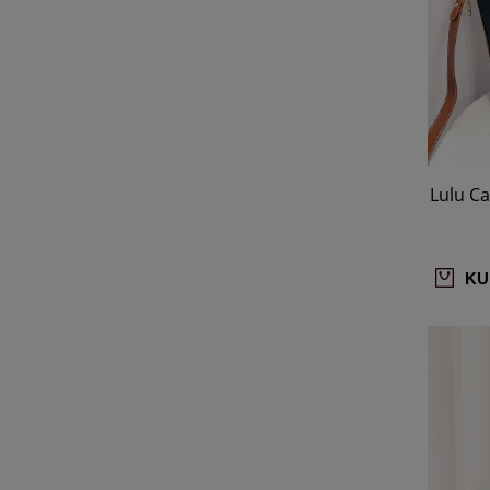
Lulu C
KU