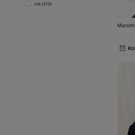
nie
(310)
Massimo
KU