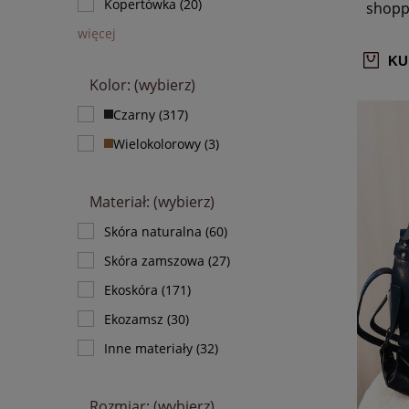
Kopertówka
(20)
shopp
więcej
KU
Kolor: (wybierz)
Czarny
(317)
Wielokolorowy
(3)
Materiał: (wybierz)
Skóra naturalna
(60)
Skóra zamszowa
(27)
Ekoskóra
(171)
Ekozamsz
(30)
Inne materiały
(32)
Rozmiar: (wybierz)