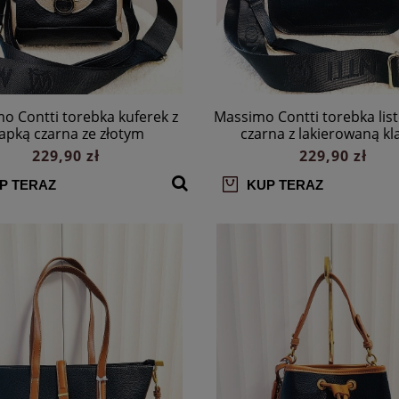
o Contti torebka kuferek z
Massimo Contti torebka lis
lapką czarna ze złotym
czarna z lakierowaną kl
229,90 zł
229,90 zł
P TERAZ
KUP TERAZ