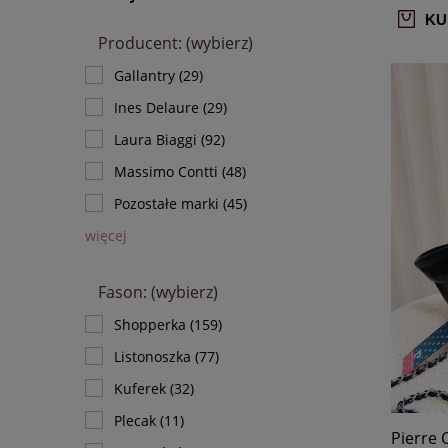
KU
Producent: (wybierz)
Gallantry
(29)
Ines Delaure
(29)
Laura Biaggi
(92)
Massimo Contti
(48)
Pozostałe marki
(45)
więcej
Fason: (wybierz)
Shopperka
(159)
Listonoszka
(77)
Kuferek
(32)
Plecak
(11)
Pierre 