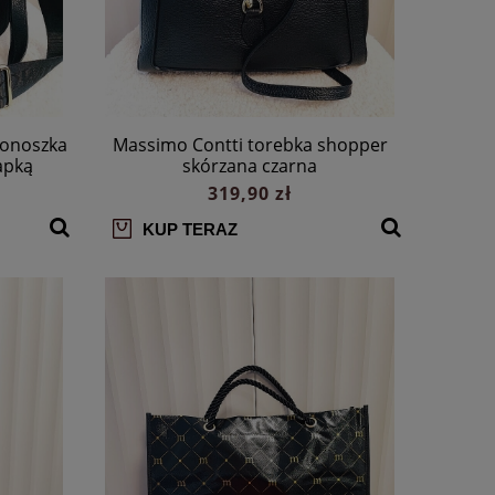
tonoszka
Massimo Contti torebka shopper
apką
skórzana czarna
319,90 zł
KUP TERAZ