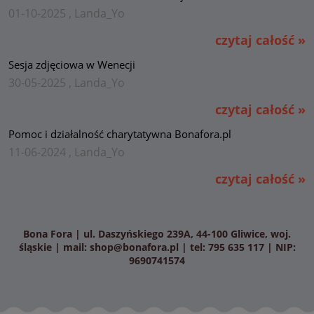
01-10-2025 , Landa_Yo
czytaj całość »
Sesja zdjęciowa w Wenecji
30-05-2025 , Landa_Yo
czytaj całość »
Pomoc i działalność charytatywna Bonafora.pl
11-06-2024 , Landa_Yo
czytaj całość »
Bona Fora | ul. Daszyńskiego 239A, 44-100 Gliwice, woj.
śląskie | mail:
shop@bonafora.pl
| tel: 795 635 117 | NIP:
9690741574