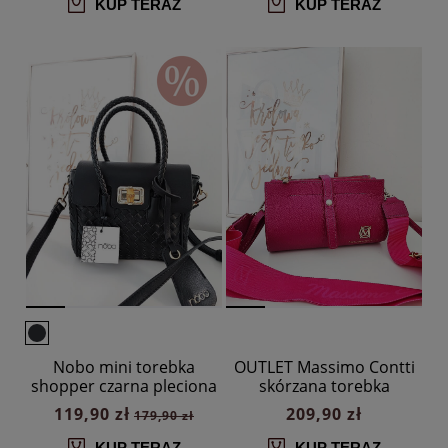
KUP TERAZ
KUP TERAZ
Nobo mini torebka
OUTLET Massimo Contti
shopper czarna pleciona
skórzana torebka
listonoszka fuksja
119,90 zł
209,90 zł
179,90 zł
trzykomorowa
KUP TERAZ
KUP TERAZ