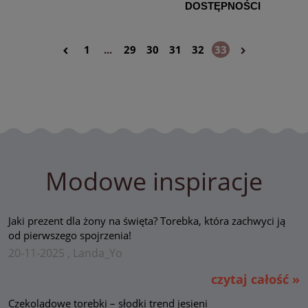
DOSTĘPNOŚCI
1
...
29
30
31
32
33
Modowe inspiracje
Jaki prezent dla żony na święta? Torebka, która zachwyci ją
od pierwszego spojrzenia!
20-11-2025 , Landa_Yo
czytaj całość »
Czekoladowe torebki – słodki trend jesieni