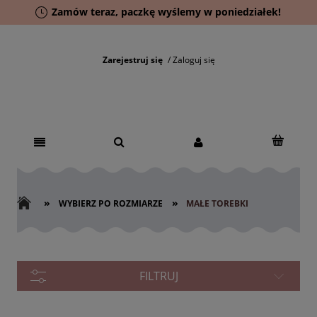
Zamów teraz, paczkę wyślemy w poniedziałek!
Zarejestruj się
Zaloguj się
»
»
WYBIERZ PO ROZMIARZE
MAŁE TOREBKI
FILTRUJ