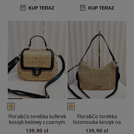
KUP TERAZ
KUP TERAZ
Flora&Co torebka kuferek
Flora&Co torebka
koszyk beżowy z czarnym
listonoszka koszyk na
ramię beżowa z czarnym
139,90 zł
139,90 zł