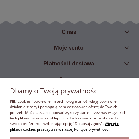
O nas
Moje konto
Płatności i dostawa
Pomoc
Dbamy o Twoją prywatność
Informacje
Pliki cookies i pokrewne im technologie umożliwiają poprawne
działanie strony i pomagają nam dostosować ofertę do Twoich
potrzeb. Możesz zaakceptować wykorzystanie przez nas wszystkich
ZAKAZ KOPIOWANIA
tych plików i przejść do sklepu lub dostosować użycie plików do
Materiały umieszczone w sklepie internetowym bonafora.pl objęte są ochroną wynikającą z
swoich preferencji, wybierając opcję "Dostosuj zgody".
Więcej o
ustawy z dnia 4 lutego 1994 r. o prawie autorskim i prawach pokrewnych. Właścicielem
plikach cookies przeczytasz w naszej Polityce prywatności.
autorskich praw majątkowych jest firma Bona Fora. Właściciel autorskich praw majątkowych
zastrzega w rozumieniu art. 25 ust.1 pkt.1 ustawy z dnia 4 lutego 1994 r. o prawie autorskim