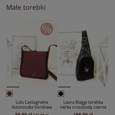
Małe torebki
Lulu Castagnette
Laura Biaggi torebka
listonoszka bordowa
nerka crossbody czarna
ekozamsz
89,90 zł
169,90 zł
129,90 zł