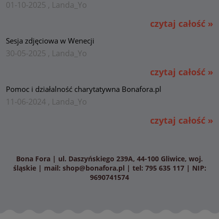
01-10-2025 , Landa_Yo
czytaj całość »
Sesja zdjęciowa w Wenecji
30-05-2025 , Landa_Yo
czytaj całość »
Pomoc i działalność charytatywna Bonafora.pl
11-06-2024 , Landa_Yo
czytaj całość »
Bona Fora | ul. Daszyńskiego 239A, 44-100 Gliwice, woj.
śląskie | mail:
shop@bonafora.pl
| tel: 795 635 117 | NIP:
9690741574