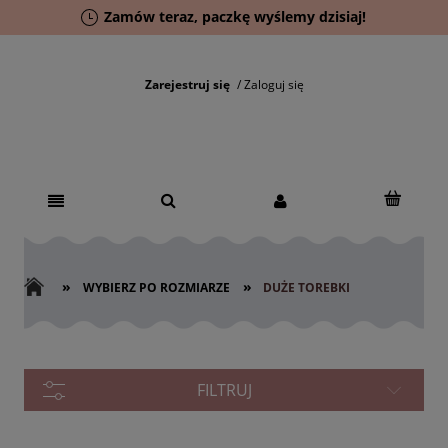
Zamów teraz, paczkę wyślemy dzisiaj!
Zarejestruj się
Zaloguj się
»
»
WYBIERZ PO ROZMIARZE
DUŻE TOREBKI
FILTRUJ