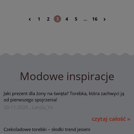
1
2
3
4
5
...
16
Modowe inspiracje
Jaki prezent dla żony na święta? Torebka, która zachwyci ją
od pierwszego spojrzenia!
20-11-2025 , Landa_Yo
czytaj całość »
Czekoladowe torebki – słodki trend jesieni