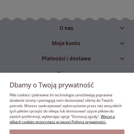
O nas
Moje konto
Płatności i dostawa
Pomoc
Dbamy o Twoją prywatność
Informacje
Pliki cookies i pokrewne im technologie umożliwiają poprawne
działanie strony i pomagają nam dostosować ofertę do Twoich
potrzeb. Możesz zaakceptować wykorzystanie przez nas wszystkich
ZAKAZ KOPIOWANIA
tych plików i przejść do sklepu lub dostosować użycie plików do
Materiały umieszczone w sklepie internetowym bonafora.pl objęte są ochroną wynikającą z
swoich preferencji, wybierając opcję "Dostosuj zgody".
Więcej o
ustawy z dnia 4 lutego 1994 r. o prawie autorskim i prawach pokrewnych. Właścicielem
plikach cookies przeczytasz w naszej Polityce prywatności.
autorskich praw majątkowych jest firma Bona Fora. Właściciel autorskich praw majątkowych
zastrzega w rozumieniu art. 25 ust.1 pkt.1 ustawy z dnia 4 lutego 1994 r. o prawie autorskim