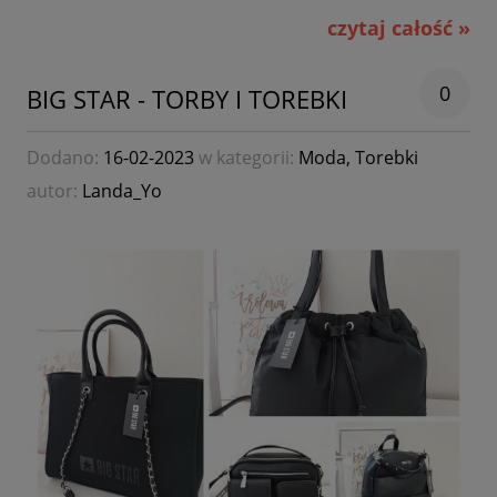
czytaj całość »
0
BIG STAR - TORBY I TOREBKI
Dodano:
16-02-2023
w kategorii:
Moda
,
Torebki
autor:
Landa_Yo