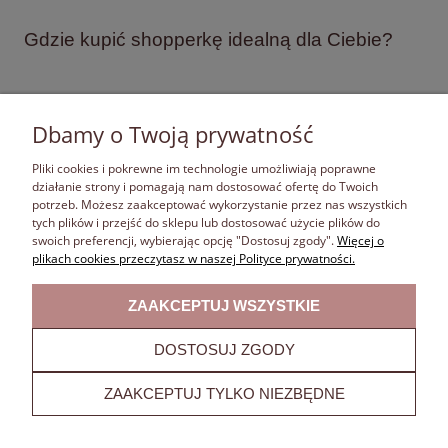
Gdzie kupić shopperkę idealną dla Ciebie?
Dbamy o Twoją prywatność
Torebki shopperki - czyli jakie i na jaką okazję?
Pliki cookies i pokrewne im technologie umożliwiają poprawne
działanie strony i pomagają nam dostosować ofertę do Twoich
czytaj całość »
potrzeb. Możesz zaakceptować wykorzystanie przez nas wszystkich
tych plików i przejść do sklepu lub dostosować użycie plików do
swoich preferencji, wybierając opcję "Dostosuj zgody".
Więcej o
Chmura tagów
plikach cookies przeczytasz w naszej Polityce prywatności.
ZAAKCEPTUJ WSZYSTKIE
jaką torebkę wybrać
moda
torebki
modne torebki
DOSTOSUJ ZGODY
torebki damskie
torebka worek
torebki zamszowe
torebki Laura Biaggi
czyszczenie torebki
ZAAKCEPTUJ TYLKO NIEZBĘDNE
torebka listonoszka
polskie torebki
torebka kuferek
torebka shopperka
torebka chanelka
torebka koszyk