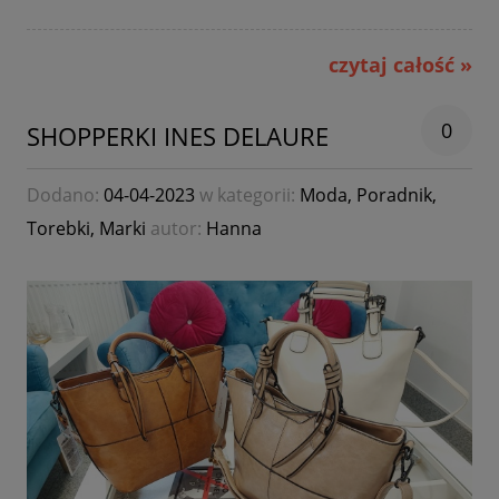
czytaj całość »
0
SHOPPERKI INES DELAURE
Dodano:
04-04-2023
w kategorii:
Moda
,
Poradnik
,
Torebki
,
Marki
autor:
Hanna