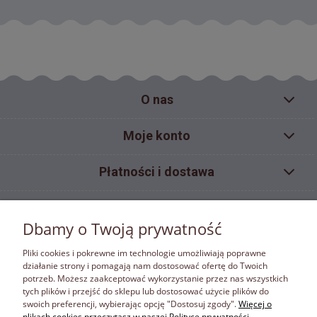
O nas
Moje konto
Płatności i dostawa
Pomoc
Dbamy o Twoją prywatność
Informacje
Pliki cookies i pokrewne im technologie umożliwiają poprawne
działanie strony i pomagają nam dostosować ofertę do Twoich
potrzeb. Możesz zaakceptować wykorzystanie przez nas wszystkich
ZAKAZ KOPIOWANIA
tych plików i przejść do sklepu lub dostosować użycie plików do
Materiały umieszczone w sklepie internetowym bonafora.pl objęte są ochroną wynikającą z
swoich preferencji, wybierając opcję "Dostosuj zgody".
Więcej o
ustawy z dnia 4 lutego 1994 r. o prawie autorskim i prawach pokrewnych. Właścicielem
plikach cookies przeczytasz w naszej Polityce prywatności.