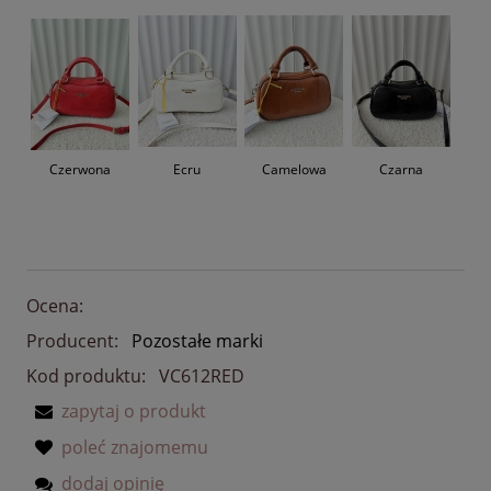
Czerwona
Ecru
Camelowa
Czarna
Ocena:
Producent:
Pozostałe marki
Kod produktu:
VC612RED
zapytaj o produkt
poleć znajomemu
dodaj opinię