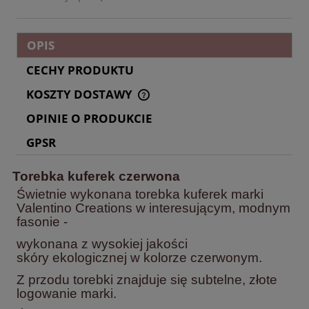
OPIS
CECHY PRODUKTU
KOSZTY DOSTAWY
CENA NIE ZAWIERA EWENTUALNYCH KOSZTÓW
PŁATNOŚCI
OPINIE O PRODUKCIE
GPSR
Torebka kuferek czerwona
Świetnie wykonana torebka kuferek marki
Valentino Creations w interesującym, modnym
fasonie -
wykonana z wysokiej jakości
skóry ekologicznej w kolorze czerwonym.
Z przodu torebki znajduje się subtelne, złote
logowanie marki.